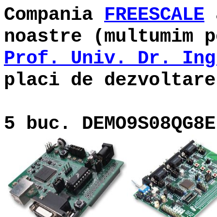
Compania
FREESCALE
a
noastre (multumim p
Prof. Univ. Dr. Ing
placi de dezvoltare
5 buc. DEMO9S08QG8